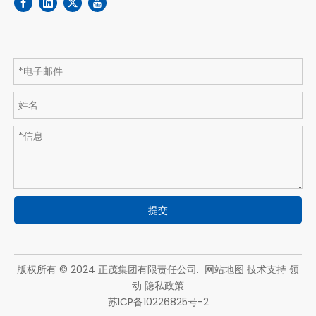
提交
版权所有 © 2024 正茂集团有限责任公司.
网站地图
技术支持
领
动
隐私政策
苏ICP备10226825号-2