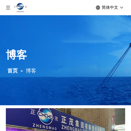
简体中文
博客
首页
»
博客