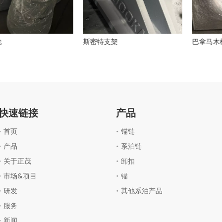
斯密特支架
巴拿马木
快速链接
产品
首页
锚链
产品
系泊链
关于正茂
卸扣
市场&项目
锚
研发
其他系泊产品
服务
新闻