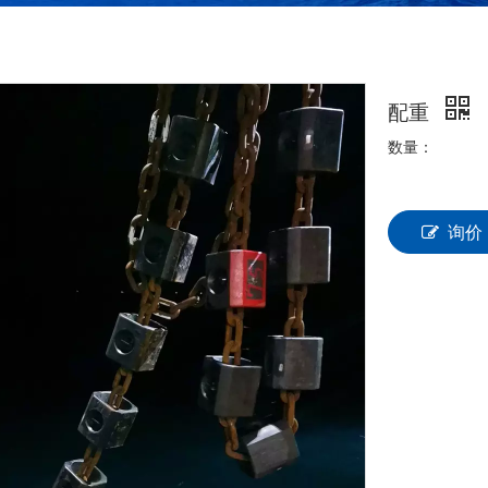
配重
数量：
询价