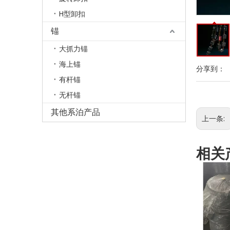
H型卸扣
锚
大抓力锚
海上锚
分享到：
有杆锚
无杆锚
其他系泊产品
上一条:
相关