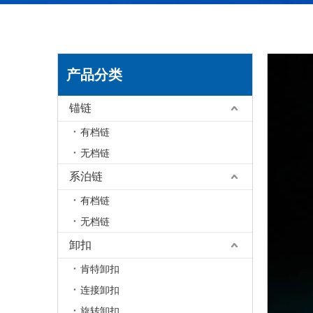
产品分类
锚链
有档链
无档链
系泊链
有档链
无档链
卸扣
肯特卸扣
连接卸扣
旋转卸扣