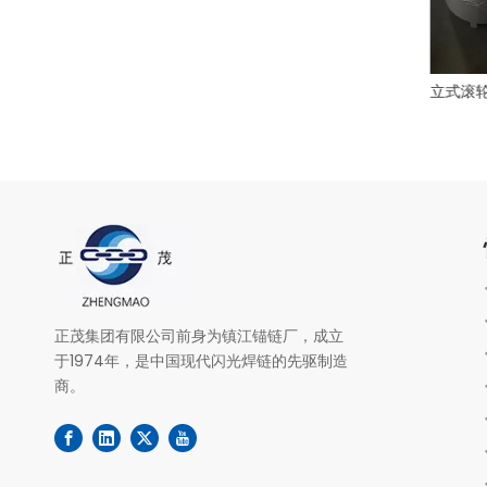
tch 的牵引导缆器
顶针
立式滚轮
正茂集团有限公司前身为镇江锚链厂，成立
于1974年，是中国现代闪光焊链的先驱制造
商。