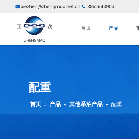
xiezhen@zhengmao.net.cn
13852943903


首页
产品
配重
首页
»
产品
»
其他系泊产品
»
配重