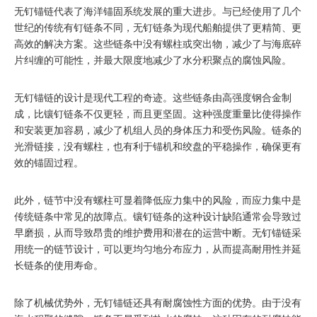
无钉锚链代​​表了海洋锚固系统发展的重大进步。与已经使用了几个
世纪的传统有钉链条不同，无钉链条为现代船舶提供了更精简、更
高效的解决方案。这些链条中没有螺柱或突出物，减少了与海底碎
片纠缠的可能性，并最大限度地减少了水分积聚点的腐蚀风险。
无钉锚链的设计是现代工程的奇迹。这些链条由高强度钢合金制
成，比镶钉链条不仅更轻，而且更坚固。这种强度重量比使得操作
和安装更加容易，减少了机组人员的身体压力和受伤风险。链条的
光滑链接，没有螺柱，也有利于锚机和绞盘的平稳操作，确保更有
效的锚固过程。
此外，链节中没有螺柱可显着降低应力集中的风险，而应力集中是
传统链条中常见的故障点。镶钉链条的这种设计缺陷通常会导致过
早磨损，从而导致昂贵的维护费用和潜在的运营中断。无钉锚链采
用统一的链节设计，可以更均匀地分布应力，从而提高耐用性并延
长链条的使用寿命。
除了机械优势外，无钉锚链还具有耐腐蚀性方面的优势。由于没有