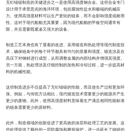
无钉锚链制造的关键进步之一是使用高强度钢合金。这些合金专门
设计用于承受恶劣的海洋环境，包括腐蚀性盐水和极端的机械应
力。使用高强度材料可以生产更轻​​的链条，而不会影响强度或耐用
性。这对于现代船舶尤其重要，因为现代船舶的甲板空间通常有
限，并且需要既紧凑又强大的设备。
制造工艺本身也有了显着的改进。采用锻造和热处理等现代制造技
术，确保链条中的每个环节都具有均匀的质量和强度。锻造涉及在
高压下对钢材进行成型，从而调整金属的内部结构并增强其强度。
另一方面，热处理涉及仔细控制的加热和冷却过程，进一步提高材
料的机械性能。
这些制造进步不仅提高了无钉锚链的性能，而且使生产过程更加环
保。例如，与传统方法相比，现代锻造技术需要更少的能源并产生
更少的废物。此外，使用高强度材料意味着生产满足相同性能标准
的链条需要更少的原材料。
此外，制造领域的创新促进了更高效的涂层和处理工艺的发展。这
些处理提供了额外的一层防腐蚀和磨损保护，进一步延长了锚链的