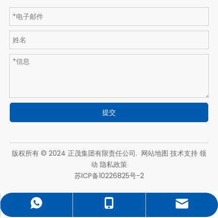
提交
版权所有 © 2024 正茂集团有限责任公司.
网站地图
技术支持
领
动
隐私政策
苏ICP备10226825号-2
xiezhen@zhengmao.net.cn
13852943903
13852943903