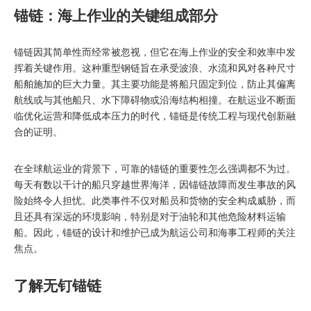
锚链：海上作业的关键组成部分
锚链因其简单性而经常被忽视，但它在海上作业的安全和效率中发
挥着关键作用。这种重型钢链旨在承受波浪、水流和风对各种尺寸
船舶施加的巨大力量。其主要功能是将船只固定到位，防止其偏离
航线或与其他船只、水下障碍物或沿海结构相撞。在航运业不断面
临优化运营和降低成本压力的时代，锚链是传统工程与现代创新融
合的证明。
在全球航运业的背景下，可靠的锚链的重要性怎么强调都不为过。
每天有数以千计的船只穿越世界海洋，因锚链故障而发生事故的风
险始终令人担忧。此类事件不仅对船员和货物的安全构成威胁，而
且还具有深远的环境影响，特别是对于油轮和其他危险材料运输
船。因此，锚链的设计和维护已成为航运公司和海事工程师的关注
焦点。
了解无钉锚链