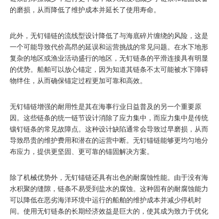
的磨损，从而降低了维护成本并延长了使用寿命。
此外，无钉锚链的流线型设计降低了与海底碎片缠绕的风险，这是
一个可能导致代价高昂的延误和运营挑战的常见问题。在水下地形
复杂的地区或渔业活动盛行的地区，无钉链条的平滑连接具有明显
的优势。船舶可以放心锚定，因为知道其链条不太可能被水下障碍
物绊住，从而确保锚定过程更加可靠和高效。
无钉锚链增强的耐用性是其在海事行业日益普及的另一个重要原
因。这些链条的统一链节设计消除了应力集中，而应力集中是传统
镶钉链条的常见故障点。这种设计缺陷通常会导致过早磨损，从而
导致昂贵的维护费用和潜在的运营中断。无钉锚链能够更均匀地分
布应力，提供更坚固、更可靠的锚固解决方案。
除了机械优势外，无钉锚链还具有出色的耐腐蚀性能。由于没有海
水积聚的缝隙，链条不易受到盐水的腐蚀。这种固有的耐腐蚀能力
可以降低在恶劣海洋环境中运行的船舶的维护成本并减少停机时
间。使用无钉链条的长期经济效益是巨大的，使其成为致力于优化