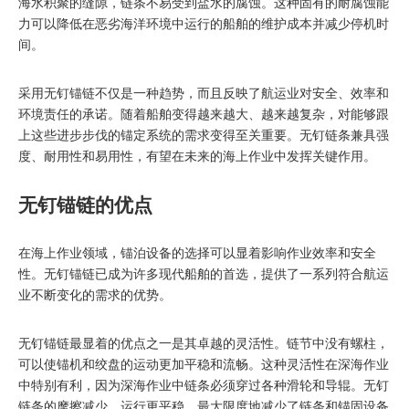
海水积聚的缝隙，链条不易受到盐水的腐蚀。这种固有的耐腐蚀能
力可以降低在恶劣海洋环境中运行的船舶的维护成本并减少停机时
间。
采用无钉锚链不仅是一种趋势，而且反映了航运业对安全、效率和
环境责任的承诺。随着船舶变得越来越大、越来越复杂，对能够跟
上这些进步步伐的锚定系统的需求变得至关重要。无钉链条兼具强
度、耐用性和易用性，有望在未来的海上作业中发挥关键作用。
无钉锚链的优点
在海上作业领域，锚泊设备的选择可以显着影响作业效率和安全
性。无钉锚链已成为许多现代船舶的首选，提供了一系列符合航运
业不断变化的需求的优势。
无钉锚链最显着的优点之一是其卓越的灵活性。链节中没有螺柱，
可以使锚机和绞盘的运动更加平稳和流畅。这种灵活性在深海作业
中特别有利，因为深海作业中链条必须穿过各种滑轮和导辊。无钉
链条的摩擦减少，运行更平稳，最大限度地减少了链条和锚固设备